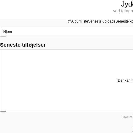
Jyd
ved fotogr
@
Albumliste
Seneste uploads
Seneste k
Hjem
Seneste tilføjelser
Der kan i
Powered