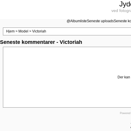
Jyd
ved fotogr
@
Albumliste
Seneste uploads
Seneste k
Hjem
>
Model
>
Victoriah
Seneste kommentarer - Victoriah
Der kan 
Powered