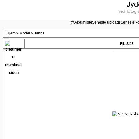
Jyd
ved fotogr
@
Albumliste
Seneste uploads
Seneste k
Hjem
>
Model
>
Janna
FIL 2/48