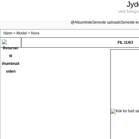
Jyd
ved fotogr
@
Albumliste
Seneste uploads
Seneste k
Hjem
>
Model
>
Nora
FIL 11/63