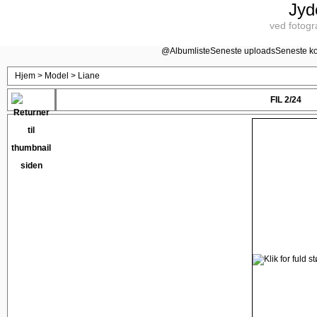
Jyd
ved fotogr
@
Albumliste
Seneste uploads
Seneste k
Hjem
>
Model
>
Liane
FIL 2/24