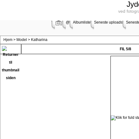
Jyd
ved fotogr
@
Albumliste
Seneste uploads
Senest
Hjem
>
Model
>
Katharina
FIL 5/8