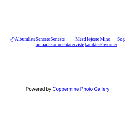
@
Albumliste
Seneste
Seneste
Mest
Højeste
Mine
Søg
uploads
kommentarer
viste
karakter
Favoriter
Powered by
Coppermine Photo Gallery